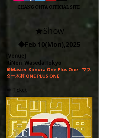
CHANG OHTA OFFICIAL SITE
★Show
◆Feb 10(Mon),2025
[Venue]​​
RiNen
Waseda,Tokyo
※Master Kimura One Plus One - マス
ター木村 ONE PLUS ONE
​⇒
Ticket