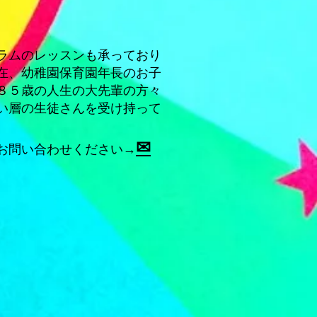
ラムのレッスンも承っており
在、幼稚園保育園年長のお子
８５歳の人生の大先輩の方々
い層の生徒さんを受け持って
。
✉
お問い合わせください→